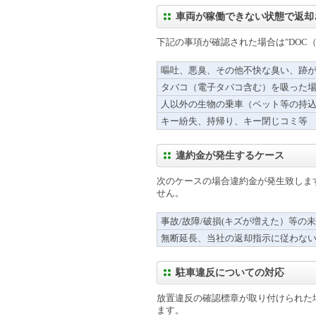
車両が稼働できない状態で返却
下記の事項が確認された場合は"DOC
嘔吐、悪臭、その他不快な臭い、跡
タバコ（電子タバコ含む）を吸った
人以外の生物の乗車（ペット等の持込
キー紛失、持帰り、キー閉じコミ等
違約金が発生するケース
次のケースの場合違約金が発生致しま
せん。
事故/故障/破損(キズが増えた）等の
無断延長、当社の返却指示に従わな
駐車違反についての対応
放置違反の確認標章が取り付けられた
ます。