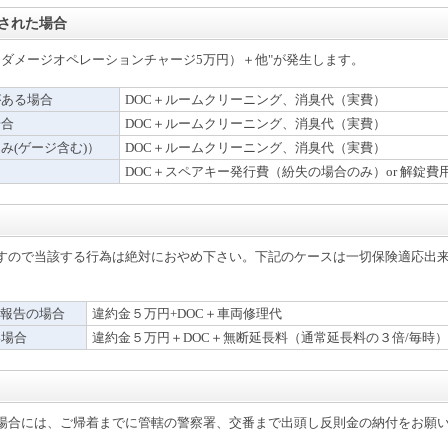
された場合
（ダメージオペレーションチャージ5万円）＋他"が発生します。
がある場合
DOC＋ルームクリーニング、消臭代（実費）
場合
DOC＋ルームクリーニング、消臭代（実費）
み(ゲージ含む)）
DOC＋ルームクリーニング、消臭代（実費）
DOC＋スペアキー発行費（紛失の場合のみ）or 解錠費
すので当該する行為は絶対におやめ下さい。下記のケースは一切保険適応出
未報告の場合
違約金５万円+DOC＋車両修理代
い場合
違約金５万円＋DOC＋無断延長料（通常延長料の３倍/毎時）
場合には、ご帰着までに管轄の警察署、交番まで出頭し反則金の納付をお願