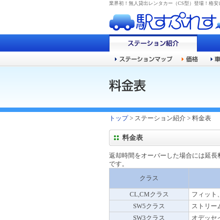
業界初！無人貸出レンタカー（CS型）登場！格
トップ
> ステーション紹介 > 料金表
料金表
返却時間をオーバーした場合には延長料金
です。
クラス
CL,CMクラス
フィット
SW5クラス
ストリー
SW3クラス
オデッセ