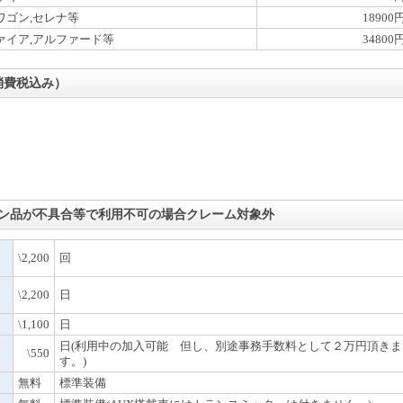
ワゴン,セレナ等
18900
ァイア,アルファード等
34800
消費税込み）
ン品が不具合等で利用不可の場合クレーム対象外
\2,200
回
\2,200
日
\1,100
日
日(利用中の加入可能 但し、別途事務手数料として２万円頂きま
\550
す。)
無料
標準装備