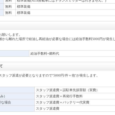
無料
標準装備(AUX搭載車にはトランスミッターは付きません。)
無料
標準装備
無料
標準装備
お願いします。
離から離れた場所で給油し再給油が必要な場合には給油手数料5000円が発生
給油手数料+燃料代
て
タッフ派遣が必要となりますので"5000円/件＋他"が発生します。
スタッフ派遣費＋誤駐車先損害額（実費）
のみ）
スタッフ派遣費＋再発行手数料
要な場合
スタッフ派遣費＋バッテリー代実費
スタッフ派遣費