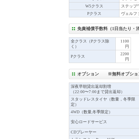
W5クラス
ステップ
Pクラス
ヴェルフ
免責補償手数料（1日当たり・
全クラス（Pクラス除
1100
く）
円
2200
Pクラス
円
オプション ※無料オプショ
深夜早朝貸出返却割増
（22:00〜7:00まで貸出返却）
スタッドレスタイヤ（数量，冬季限
定）
4WD（数量,冬季限定）
安心ロードサービス
CDプレーヤー