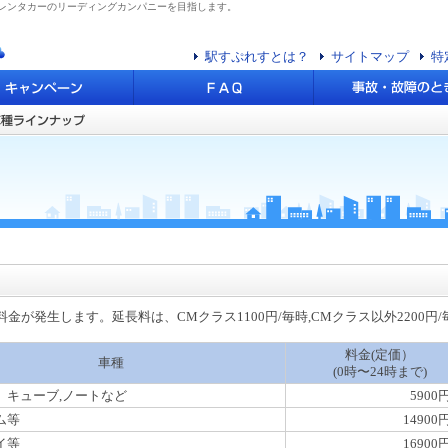
安レンタカーのリーディングカンパニーを目指します。
駅すぷれすとは？
サイトマップ
特
が発生します。延長料は、CMクラス1100円/毎時,CMクラス以外2200円/
料金(定価）
車種
(0時〜24時まで)
、キューブ,ノートなど
5900
ム等
14900
イ等
16900